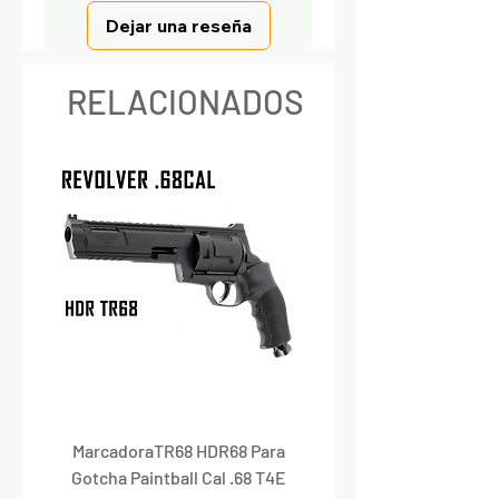
Dejar una reseña
RELACIONADOS
MarcadoraTR68 HDR68 Para
Marcadora Para Paintbal
Gotcha Paintball Cal .68 T4E