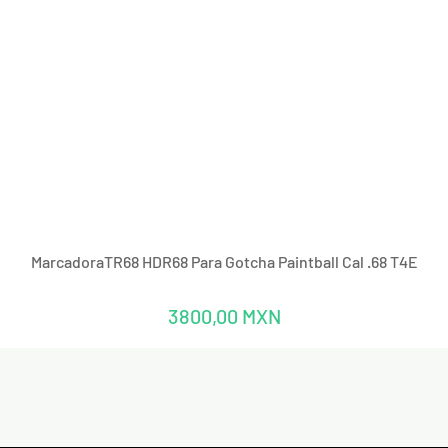
Vista rápida
MarcadoraTR68 HDR68 Para Gotcha Paintball Cal .68 T4E
Precio
3800,00 MXN