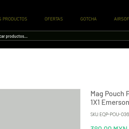
S PRODUCTOS
OFERTAS
GOTCHA
AIRSOF
Mag Pouch P
1X1 Emerso
SKU: EQP-POU-03
380,00 MXN