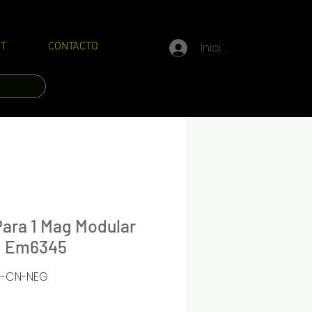
Iniciar sesión
T
CONTACTO
ara 1 Mag Modular
n Em6345
6-CN-NEG
Precio