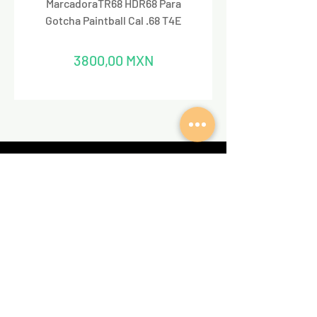
MarcadoraTR68 HDR68 Para
Marcadora Para Paintbal
Gotcha Paintball Cal .68 T4E
Precio
3800,00 MXN
REDES SOCIALES
VALKIRIA TACTICAL
Acerca de nosotros
Encuentra un Dealer Valkiria
Política de Privacidad