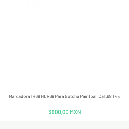
Vista rápida
MarcadoraTR68 HDR68 Para Gotcha Paintball Cal .68 T4E
Precio
3800,00 MXN