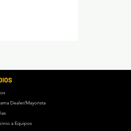
DIOS
tos
rama Dealer/Mayorista
ñas
cinio a Equipos