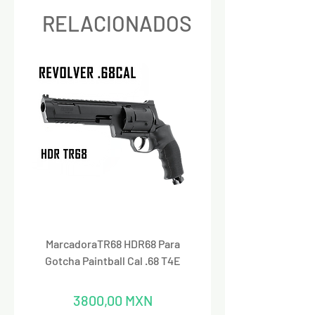
RELACIONADOS
MarcadoraTR68 HDR68 Para
Marcadora Para Paintbal
Gotcha Paintball Cal .68 T4E
Precio
3800,00 MXN