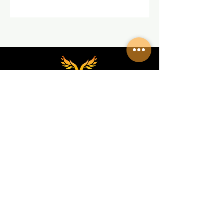
REDES SOCIALES
VALKIRIA TACTICAL
Acerca de nosotros
Encuentra un Dealer Valkiria
Política de Privacidad
Terminos y Condiciones
MEDIOS
Eventos