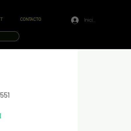
Iniciar sesión
T
CONTACTO
 551
Precio
N