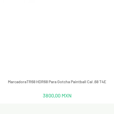
Vista rápida
MarcadoraTR68 HDR68 Para Gotcha Paintball Cal .68 T4E
Precio
3800,00 MXN