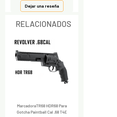
Dejar una reseña
RELACIONADOS
MarcadoraTR68 HDR68 Para
Marcadora Para Paintbal
Gotcha Paintball Cal .68 T4E