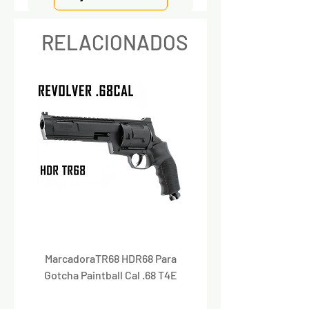
RELACIONADOS
MarcadoraTR68 HDR68 Para
Marcadora Para Paintbal
Gotcha Paintball Cal .68 T4E