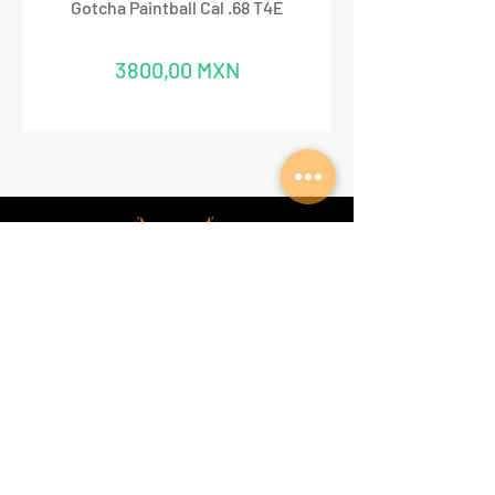
Gotcha Paintball Cal .68 T4E
Precio
3800,00 MXN
REDES SOCIALES
VALKIRIA TACTICAL
Acerca de nosotros
Encuentra un Dealer Valkiria
Política de Privacidad