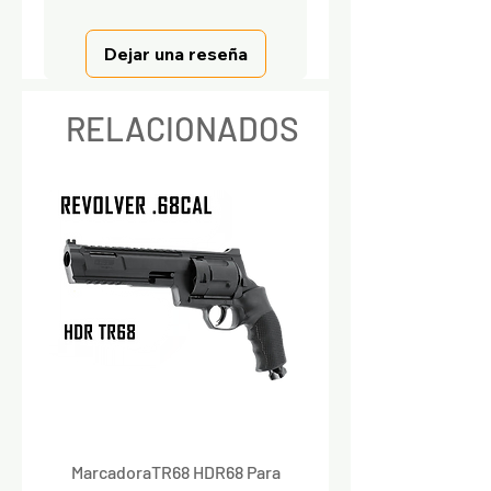
Dejar una reseña
RELACIONADOS
MarcadoraTR68 HDR68 Para
Marcadora Para Paintbal