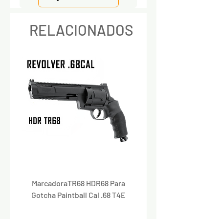
RELACIONADOS
MarcadoraTR68 HDR68 Para
Marcadora Para Paintbal
Gotcha Paintball Cal .68 T4E