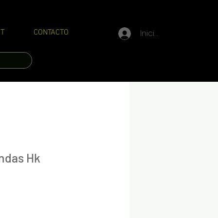
Iniciar sesión
T
CONTACTO
ndas Hk
recio