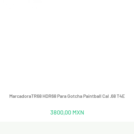
Vista rápida
MarcadoraTR68 HDR68 Para Gotcha Paintball Cal .68 T4E
Precio
3800,00 MXN