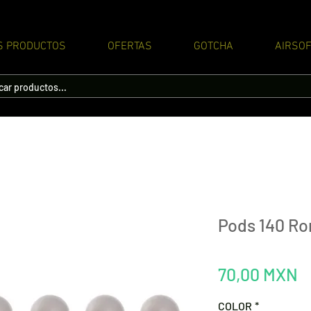
S PRODUCTOS
OFERTAS
GOTCHA
AIRSOF
Pods 140 Ro
P
70,00 MXN
COLOR
*