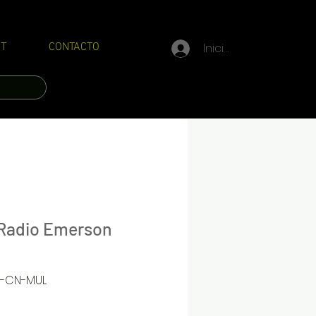
Iniciar sesión
T
CONTACTO
 Radio Emerson
2-CN-MUL
Precio