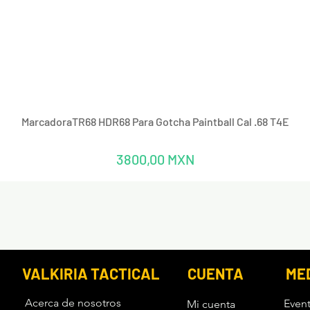
Vista rápida
MarcadoraTR68 HDR68 Para Gotcha Paintball Cal .68 T4E
Precio
3800,00 MXN
VALKIRIA TACTICAL
CUENTA
ME
Acerca de nosotros
Even
Mi cuenta