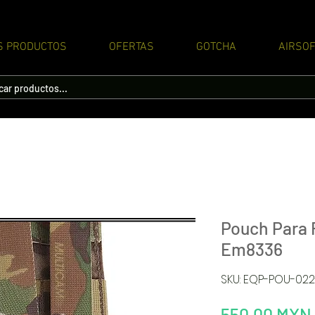
S PRODUCTOS
OFERTAS
GOTCHA
AIRSOF
Pouch Para
Em8336
SKU: EQP-POU-02
550,00 MXN