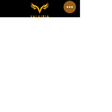
REDES SOCIALES
VALKIRIA TACTICAL
Acerca de nosotros
Encuentra un Dealer Valkiria
Política de Privacidad
Terminos y Condiciones
MEDIOS
Eventos
Programa Dealer/Mayorista
Reseñas
Patrocinio a Equipos
Servicio y Matenimiento (manuales)