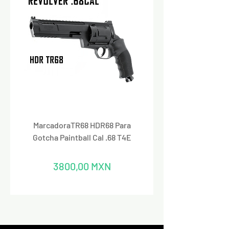
MarcadoraTR68 HDR68 Para
Marcadora Para Paintbal
Gotcha Paintball Cal .68 T4E
Precio
3800,00 MXN