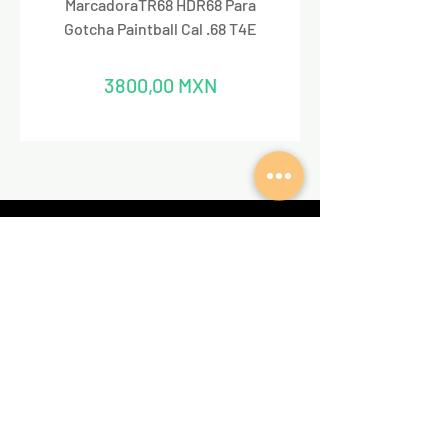
MarcadoraTR68 HDR68 Para
Marcadora Para Paintbal
Gotcha Paintball Cal .68 T4E
Precio
3800,00 MXN
REDES SOCIALES
VALKIRIA TACTICAL
Acerca de nosotros
Encuentra un Dealer Valkiria
Política de Privacidad