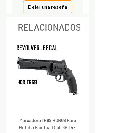
Dejar una reseña
RELACIONADOS
MarcadoraTR68 HDR68 Para
Marcadora Para Paintbal
Gotcha Paintball Cal .68 T4E