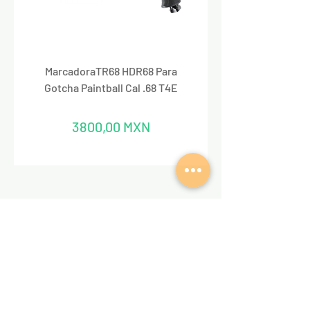
MarcadoraTR68 HDR68 Para
Marcadora Para Paintbal
Gotcha Paintball Cal .68 T4E
Precio
3800,00 MXN
REDES SOCIALES