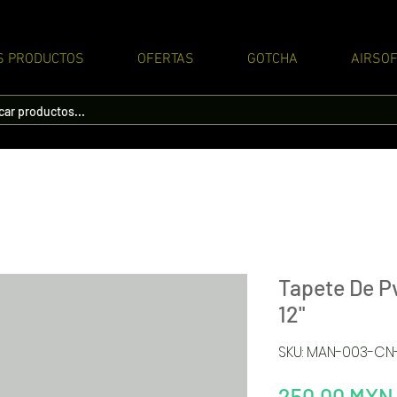
S PRODUCTOS
OFERTAS
GOTCHA
AIRSOF
Tapete De Pv
12"
SKU: MAN-003-CN
250,00 MXN