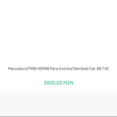
Vista rápida
MarcadoraTR68 HDR68 Para Gotcha Paintball Cal .68 T4E
Precio
3800,00 MXN