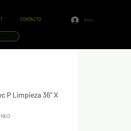
Iniciar sesión
T
CONTACTO
c P Limpieza 36" X
-NEG
Precio