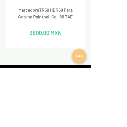
MarcadoraTR68 HDR68 Para
Marcadora Para Paintbal
Gotcha Paintball Cal .68 T4E
Precio
3800,00 MXN
REDES SOCIALES
VALKIRIA TACTICAL
Acerca de nosotros