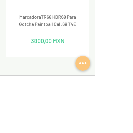
MarcadoraTR68 HDR68 Para
Marcadora Para Paintbal
Gotcha Paintball Cal .68 T4E
Precio
3800,00 MXN
REDES SOCIALES
VALKIRIA TACTICAL